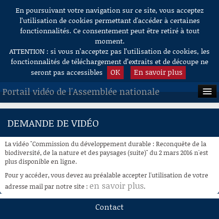
En poursuivant votre navigation sur ce site, vous acceptez
Aller au contenu
l’utilisation de cookies permettant d'accéder à certaines
fonctionnalités. Ce consentement peut être retiré à tout
moment.
ATTENTION : si vous n’acceptez pas l’utilisation de cookies, les
fonctionnalités de téléchargement d’extraits et de découpe ne
OK
En savoir plus
seront pas accessibles
Portail vidéo de l'Assemblée nationale
ACCUEIL
DEMANDE DE VIDÉO
EN DIRECT
La vidéo "Commission du développement durable : Reconquête de la
À LA DEMANDE
biodiversité, de la nature et des paysages (suite)" du 2 mars 2016 n'est
plus disponible en ligne.
RECHERCHE
Pour y accéder, vous devez au préalable accepter l'utilisation de votre
en savoir plus
adresse mail par notre site :
.
AIDE À LA DÉCOUPE
DE VIDÉOS
Contact