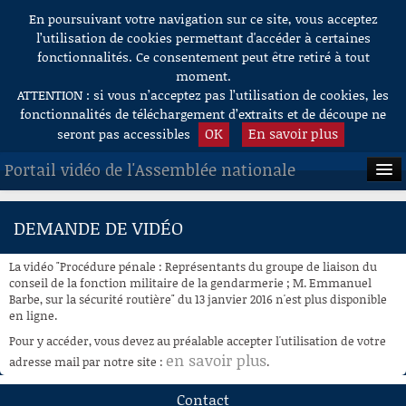
En poursuivant votre navigation sur ce site, vous acceptez
Aller au contenu
l’utilisation de cookies permettant d'accéder à certaines
fonctionnalités. Ce consentement peut être retiré à tout
moment.
ATTENTION : si vous n’acceptez pas l’utilisation de cookies, les
fonctionnalités de téléchargement d’extraits et de découpe ne
OK
En savoir plus
seront pas accessibles
Portail vidéo de l'Assemblée nationale
ACCUEIL
DEMANDE DE VIDÉO
EN DIRECT
La vidéo "Procédure pénale : Représentants du groupe de liaison du
À LA DEMANDE
conseil de la fonction militaire de la gendarmerie ; M. Emmanuel
Barbe, sur la sécurité routière" du 13 janvier 2016 n'est plus disponible
en ligne.
RECHERCHE
Pour y accéder, vous devez au préalable accepter l'utilisation de votre
AIDE À LA DÉCOUPE
en savoir plus
adresse mail par notre site :
.
DE VIDÉOS
Contact