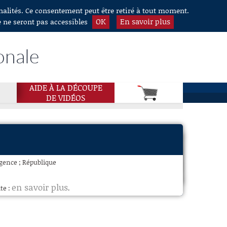
nnalités. Ce consentement peut être retiré à tout moment.
OK
En savoir plus
e ne seront pas accessibles
onale
AIDE À LA DÉCOUPE
DE VIDÉOS
rgence ; République
en savoir plus
te :
.