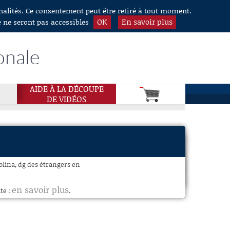
nnalités. Ce consentement peut être retiré à tout moment.
OK
En savoir plus
e ne seront pas accessibles
onale
AIDE À LA DÉCOUPE
DE VIDÉOS
olina, dg des étrangers en
en savoir plus
te :
.