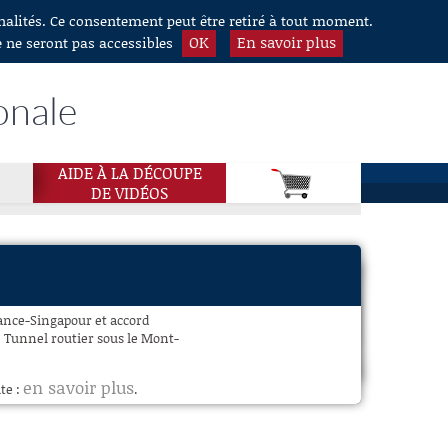
nnalités. Ce consentement peut être retiré à tout moment.
OK
En savoir plus
e ne seront pas accessibles
onale
AIDE À LA DÉCOUPE
DE VIDÉOS
ance-Singapour et accord
 Tunnel routier sous le Mont-
en savoir plus
te :
.