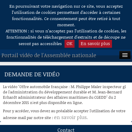
En poursuivant votre navigation sur ce site, vous acceptez
Aller au contenu
l’utilisation de cookies permettant d'accéder à certaines
fonctionnalités. Ce consentement peut être retiré à tout
moment.
ATTENTION : si vous n’acceptez pas l’utilisation de cookies, les
fonctionnalités de téléchargement d’extraits et de découpe ne
OK
En savoir plus
seront pas accessibles
Portail vidéo de l'Assemblée nationale
ACCUEIL
DEMANDE DE VIDÉO
EN DIRECT
La vidéo "Offre automobile française : M. Philippe Maler inspecteur gl
À LA DEMANDE
de l'administration du développement durable et M. Jean-Bernard
Erhardt administrateur des affaires maritimes du CGEDD" du 2
décembre 2015 n'est plus disponible en ligne.
RECHERCHE
Pour y accéder, vous devez au préalable accepter l'utilisation de votre
AIDE À LA DÉCOUPE
en savoir plus
adresse mail par notre site :
.
DE VIDÉOS
Contact