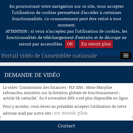
En poursuivant votre navigation sur ce site, vous acceptez
Aller au contenu
l’utilisation de cookies permettant d'accéder à certaines
fonctionnalités. Ce consentement peut être retiré à tout
moment.
ATTENTION : si vous n’acceptez pas l’utilisation de cookies, les
fonctionnalités de téléchargement d’extraits et de découpe ne
OK
En savoir plus
seront pas accessibles
Portail vidéo de l'Assemblée nationale
ACCUEIL
DEMANDE DE VIDÉO
EN DIRECT
La vidéo "Commission des finances : PLF 2016 : Mme Marylise
À LA DEMANDE
Lebranchu, ministre, sur la dotation globale de fonctionnement ;
article 58, rattaché." du 9 novembre 2015 n'est plus disponible en ligne.
RECHERCHE
Pour y accéder, vous devez au préalable accepter l'utilisation de votre
en savoir plus
adresse mail par notre site :
.
AIDE À LA DÉCOUPE
DE VIDÉOS
Contact