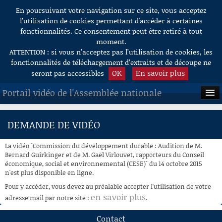
En poursuivant votre navigation sur ce site, vous acceptez
Aller au contenu
l’utilisation de cookies permettant d'accéder à certaines
fonctionnalités. Ce consentement peut être retiré à tout
moment.
ATTENTION : si vous n’acceptez pas l’utilisation de cookies, les
fonctionnalités de téléchargement d’extraits et de découpe ne
OK
En savoir plus
seront pas accessibles
Portail vidéo de l'Assemblée nationale
ACCUEIL
DEMANDE DE VIDÉO
EN DIRECT
La vidéo "Commission du développement durable : Audition de M.
À LA DEMANDE
Bernard Guirkinger et de M. Gaël Virlouvet, rapporteurs du Conseil
économique, social et environnemental (CESE)" du 14 octobre 2015
n'est plus disponible en ligne.
RECHERCHE
Pour y accéder, vous devez au préalable accepter l'utilisation de votre
AIDE À LA DÉCOUPE
en savoir plus
adresse mail par notre site :
.
DE VIDÉOS
Contact