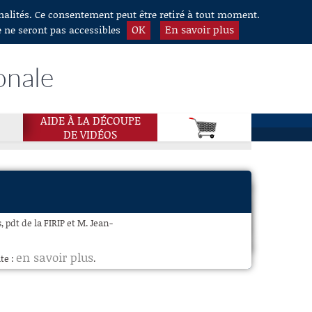
nnalités. Ce consentement peut être retiré à tout moment.
OK
En savoir plus
e ne seront pas accessibles
onale
AIDE À LA DÉCOUPE
DE VIDÉOS
, pdt de la FIRIP et M. Jean-
en savoir plus
te :
.