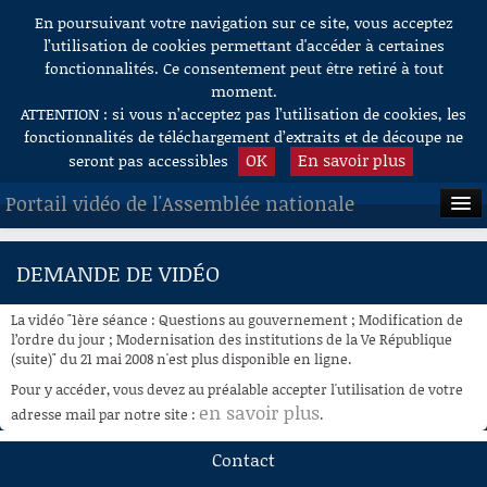
En poursuivant votre navigation sur ce site, vous acceptez
Aller au contenu
l’utilisation de cookies permettant d'accéder à certaines
fonctionnalités. Ce consentement peut être retiré à tout
moment.
ATTENTION : si vous n’acceptez pas l’utilisation de cookies, les
fonctionnalités de téléchargement d’extraits et de découpe ne
OK
En savoir plus
seront pas accessibles
Portail vidéo de l'Assemblée nationale
ACCUEIL
DEMANDE DE VIDÉO
EN DIRECT
La vidéo "1ère séance : Questions au gouvernement ; Modification de
À LA DEMANDE
l’ordre du jour ; Modernisation des institutions de la Ve République
(suite)" du 21 mai 2008 n'est plus disponible en ligne.
RECHERCHE
Pour y accéder, vous devez au préalable accepter l'utilisation de votre
en savoir plus
adresse mail par notre site :
.
AIDE À LA DÉCOUPE
DE VIDÉOS
Contact