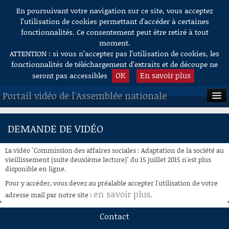
En poursuivant votre navigation sur ce site, vous acceptez
Aller au contenu
l’utilisation de cookies permettant d'accéder à certaines
fonctionnalités. Ce consentement peut être retiré à tout
moment.
ATTENTION : si vous n’acceptez pas l’utilisation de cookies, les
fonctionnalités de téléchargement d’extraits et de découpe ne
OK
En savoir plus
seront pas accessibles
Portail vidéo de l'Assemblée nationale
ACCUEIL
DEMANDE DE VIDÉO
EN DIRECT
La vidéo "Commission des affaires sociales : Adaptation de la société au
À LA DEMANDE
vieillissement (suite deuxième lecture)" du 15 juillet 2015 n'est plus
disponible en ligne.
RECHERCHE
Pour y accéder, vous devez au préalable accepter l'utilisation de votre
en savoir plus
adresse mail par notre site :
.
AIDE À LA DÉCOUPE
DE VIDÉOS
Contact