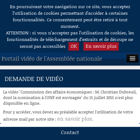
En poursuivant votre navigation sur ce site, vous acceptez
Aller au contenu
l’utilisation de cookies permettant d'accéder à certaines
fonctionnalités. Ce consentement peut être retiré à tout
moment.
ATTENTION : si vous n’acceptez pas l’utilisation de cookies, les
fonctionnalités de téléchargement d’extraits et de découpe ne
OK
En savoir plus
seront pas accessibles
Portail vidéo de l'Assemblée nationale
ACCUEIL
DEMANDE DE VIDÉO
EN DIRECT
La vidéo "Commission des affaire économiques : M. Christian Dubreuil,
À LA DEMANDE
dont la nomination à l'ONF est envisagée" du 15 juillet 2015 n'est plus
disponible en ligne.
RECHERCHE
Pour y accéder, vous devez au préalable accepter l'utilisation de votre
en savoir plus
adresse mail par notre site :
.
AIDE À LA DÉCOUPE
DE VIDÉOS
Contact