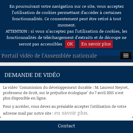
En poursuivant votre navigation sur ce site, vous acceptez
Aller au contenu
l’utilisation de cookies permettant d'accéder à certaines
fonctionnalités. Ce consentement peut être retiré à tout
moment.
ATTENTION : si vous n’acceptez pas l’utilisation de cookies, les
fonctionnalités de téléchargement d’extraits et de découpe ne
OK
En savoir plus
seront pas accessibles
Portail vidéo de l'Assemblée nationale
ACCUEIL
DEMANDE DE VIDÉO
EN DIRECT
La vidéo "Commission du développement durable : M. Laurent Neyret,
À LA DEMANDE
professeur de droit, sur le préjudice écologique" du 7 avril 2015 n'est
plus disponible en ligne.
RECHERCHE
Pour y accéder, vous devez au préalable accepter l'utilisation de votre
en savoir plus
adresse mail par notre site :
.
AIDE À LA DÉCOUPE
DE VIDÉOS
Contact