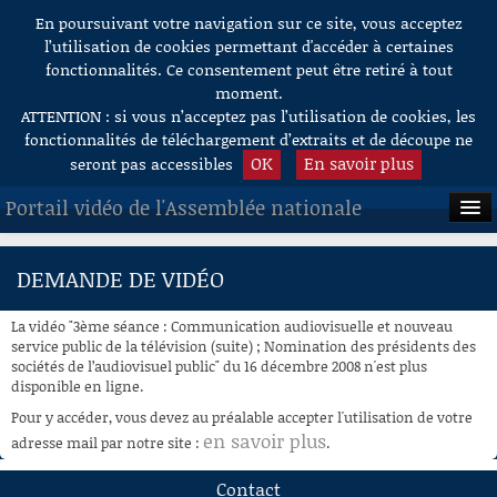
En poursuivant votre navigation sur ce site, vous acceptez
Aller au contenu
l’utilisation de cookies permettant d'accéder à certaines
fonctionnalités. Ce consentement peut être retiré à tout
moment.
ATTENTION : si vous n’acceptez pas l’utilisation de cookies, les
fonctionnalités de téléchargement d’extraits et de découpe ne
OK
En savoir plus
seront pas accessibles
Portail vidéo de l'Assemblée nationale
ACCUEIL
DEMANDE DE VIDÉO
EN DIRECT
La vidéo "3ème séance : Communication audiovisuelle et nouveau
À LA DEMANDE
service public de la télévision (suite) ; Nomination des présidents des
sociétés de l’audiovisuel public" du 16 décembre 2008 n'est plus
disponible en ligne.
RECHERCHE
Pour y accéder, vous devez au préalable accepter l'utilisation de votre
AIDE À LA DÉCOUPE
en savoir plus
adresse mail par notre site :
.
DE VIDÉOS
Contact