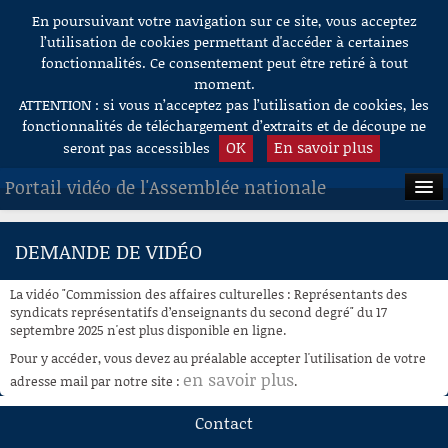
En poursuivant votre navigation sur ce site, vous acceptez
Aller au contenu
l’utilisation de cookies permettant d'accéder à certaines
fonctionnalités. Ce consentement peut être retiré à tout
moment.
ATTENTION : si vous n’acceptez pas l’utilisation de cookies, les
fonctionnalités de téléchargement d’extraits et de découpe ne
OK
En savoir plus
seront pas accessibles
Portail vidéo de l'Assemblée nationale
ACCUEIL
DEMANDE DE VIDÉO
EN DIRECT
La vidéo "Commission des affaires culturelles : Représentants des
À LA DEMANDE
syndicats représentatifs d’enseignants du second degré" du 17
septembre 2025 n'est plus disponible en ligne.
RECHERCHE
Pour y accéder, vous devez au préalable accepter l'utilisation de votre
en savoir plus
adresse mail par notre site :
.
AIDE À LA DÉCOUPE
DE VIDÉOS
Contact