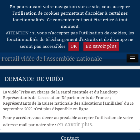
En poursuivant votre navigation sur ce site, vous acceptez
Aller au contenu
l’utilisation de cookies permettant d'accéder à certaines
fonctionnalités. Ce consentement peut être retiré à tout
moment.
ATTENTION : si vous n’acceptez pas l’utilisation de cookies, les
fonctionnalités de téléchargement d’extraits et de découpe ne
OK
En savoir plus
seront pas accessibles
Portail vidéo de l'Assemblée nationale
ACCUEIL
DEMANDE DE VIDÉO
EN DIRECT
La vidéo "Prise en charge de la santé mentale et du handicap :
À LA DEMANDE
Représentants de l’association Départements de France ;
Représentants de la Caisse nationale des allocations familiales" du 16
septembre 2025 n'est plus disponible en ligne.
RECHERCHE
Pour y accéder, vous devez au préalable accepter l'utilisation de votre
AIDE À LA DÉCOUPE
en savoir plus
adresse mail par notre site :
.
DE VIDÉOS
Contact