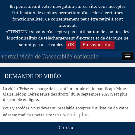
En poursuivant votre navigation sur ce site, vous acceptez
Aller au contenu
l’utilisation de cookies permettant d'accéder à certaines
fonctionnalités. Ce consentement peut être retiré à tout
moment.
ATTENTION : si vous n’acceptez pas l’utilisation de cookies, les
fonctionnalités de téléchargement d’extraits et de découpe ne
OK
En savoir plus
seront pas accessibles
Portail vidéo de l'Assemblée nationale
ACCUEIL
DEMANDE DE VIDÉO
EN DIRECT
La vidéo "Prise en charge de la santé mentale et du handicap : Mme
À LA DEMANDE
Claire Hédon, Défenseure des droits" du 16 septembre 2025 n'est plus
disponible en ligne.
RECHERCHE
Pour y accéder, vous devez au préalable accepter l'utilisation de votre
en savoir plus
adresse mail par notre site :
.
AIDE À LA DÉCOUPE
DE VIDÉOS
Contact