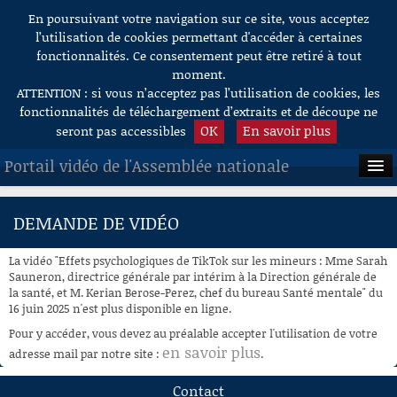
En poursuivant votre navigation sur ce site, vous acceptez
Aller au contenu
l’utilisation de cookies permettant d'accéder à certaines
fonctionnalités. Ce consentement peut être retiré à tout
moment.
ATTENTION : si vous n’acceptez pas l’utilisation de cookies, les
fonctionnalités de téléchargement d’extraits et de découpe ne
OK
En savoir plus
seront pas accessibles
Portail vidéo de l'Assemblée nationale
ACCUEIL
DEMANDE DE VIDÉO
EN DIRECT
La vidéo "Effets psychologiques de TikTok sur les mineurs : Mme Sarah
À LA DEMANDE
Sauneron, directrice générale par intérim à la Direction générale de
la santé, et M. Kerian Berose-Perez, chef du bureau Santé mentale" du
16 juin 2025 n'est plus disponible en ligne.
RECHERCHE
Pour y accéder, vous devez au préalable accepter l'utilisation de votre
AIDE À LA DÉCOUPE
en savoir plus
adresse mail par notre site :
.
DE VIDÉOS
Contact