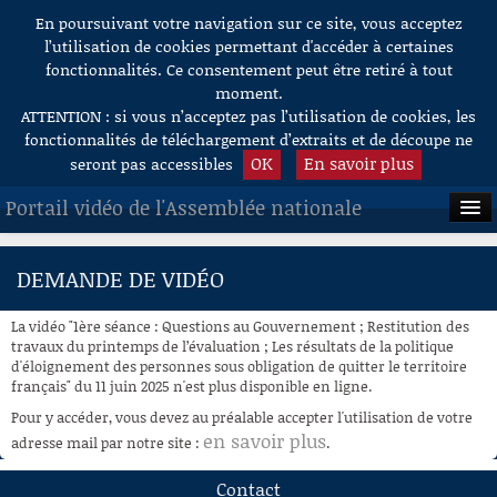
En poursuivant votre navigation sur ce site, vous acceptez
Aller au contenu
l’utilisation de cookies permettant d'accéder à certaines
fonctionnalités. Ce consentement peut être retiré à tout
moment.
ATTENTION : si vous n’acceptez pas l’utilisation de cookies, les
fonctionnalités de téléchargement d’extraits et de découpe ne
OK
En savoir plus
seront pas accessibles
Portail vidéo de l'Assemblée nationale
ACCUEIL
DEMANDE DE VIDÉO
EN DIRECT
La vidéo "1ère séance : Questions au Gouvernement ; Restitution des
À LA DEMANDE
travaux du printemps de l’évaluation ; Les résultats de la politique
d'éloignement des personnes sous obligation de quitter le territoire
français" du 11 juin 2025 n'est plus disponible en ligne.
RECHERCHE
Pour y accéder, vous devez au préalable accepter l'utilisation de votre
AIDE À LA DÉCOUPE
en savoir plus
adresse mail par notre site :
.
DE VIDÉOS
Contact