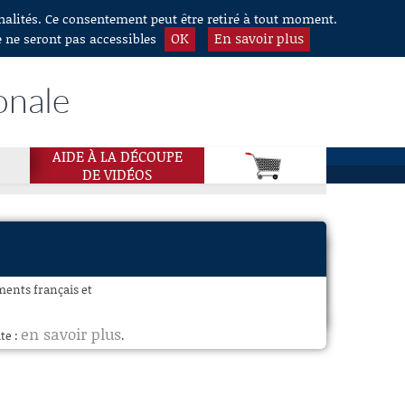
nnalités. Ce consentement peut être retiré à tout moment.
OK
En savoir plus
e ne seront pas accessibles
onale
AIDE À LA DÉCOUPE
DE VIDÉOS
ments français et
en savoir plus
te :
.