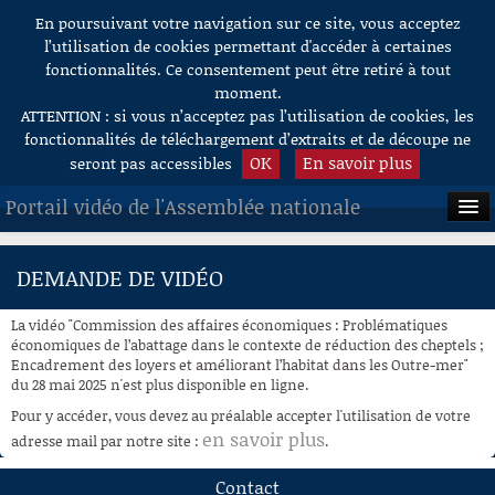
En poursuivant votre navigation sur ce site, vous acceptez
Aller au contenu
l’utilisation de cookies permettant d'accéder à certaines
fonctionnalités. Ce consentement peut être retiré à tout
moment.
ATTENTION : si vous n’acceptez pas l’utilisation de cookies, les
fonctionnalités de téléchargement d’extraits et de découpe ne
OK
En savoir plus
seront pas accessibles
Portail vidéo de l'Assemblée nationale
ACCUEIL
DEMANDE DE VIDÉO
EN DIRECT
La vidéo "Commission des affaires économiques : Problématiques
À LA DEMANDE
économiques de l’abattage dans le contexte de réduction des cheptels ;
Encadrement des loyers et améliorant l’habitat dans les Outre-mer"
du 28 mai 2025 n'est plus disponible en ligne.
RECHERCHE
Pour y accéder, vous devez au préalable accepter l'utilisation de votre
AIDE À LA DÉCOUPE
en savoir plus
adresse mail par notre site :
.
DE VIDÉOS
Contact