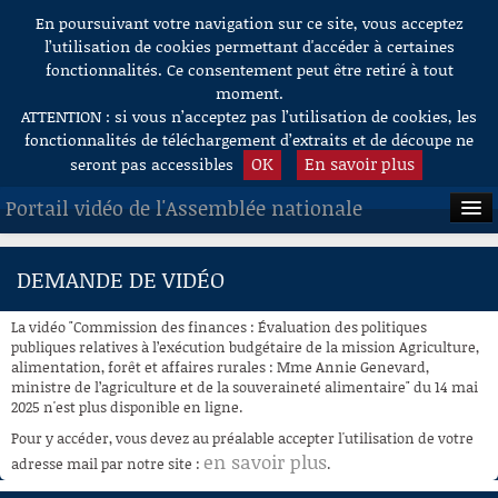
En poursuivant votre navigation sur ce site, vous acceptez
Aller au contenu
l’utilisation de cookies permettant d'accéder à certaines
fonctionnalités. Ce consentement peut être retiré à tout
moment.
ATTENTION : si vous n’acceptez pas l’utilisation de cookies, les
fonctionnalités de téléchargement d’extraits et de découpe ne
OK
En savoir plus
seront pas accessibles
Portail vidéo de l'Assemblée nationale
ACCUEIL
DEMANDE DE VIDÉO
EN DIRECT
La vidéo "Commission des finances : Évaluation des politiques
À LA DEMANDE
publiques relatives à l’exécution budgétaire de la mission Agriculture,
alimentation, forêt et affaires rurales : Mme Annie Genevard,
ministre de l’agriculture et de la souveraineté alimentaire" du 14 mai
RECHERCHE
2025 n'est plus disponible en ligne.
AIDE À LA DÉCOUPE
Pour y accéder, vous devez au préalable accepter l'utilisation de votre
DE VIDÉOS
en savoir plus
adresse mail par notre site :
.