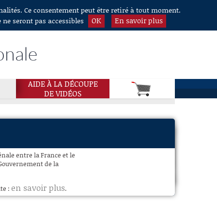
nnalités. Ce consentement peut être retiré à tout moment.
OK
En savoir plus
e ne seront pas accessibles
onale
AIDE À LA DÉCOUPE
DE VIDÉOS
nale entre la France et le
 Gouvernement de la
en savoir plus
te :
.