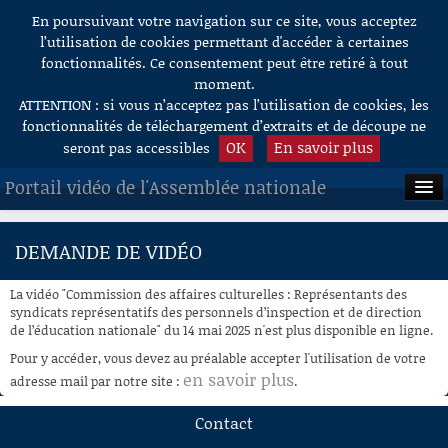
En poursuivant votre navigation sur ce site, vous acceptez
Aller au contenu
l’utilisation de cookies permettant d'accéder à certaines
fonctionnalités. Ce consentement peut être retiré à tout
moment.
ATTENTION : si vous n’acceptez pas l’utilisation de cookies, les
fonctionnalités de téléchargement d’extraits et de découpe ne
OK
En savoir plus
seront pas accessibles
Portail vidéo de l'Assemblée nationale
ACCUEIL
DEMANDE DE VIDÉO
EN DIRECT
La vidéo "Commission des affaires culturelles : Représentants des
À LA DEMANDE
syndicats représentatifs des personnels d’inspection et de direction
de l’éducation nationale" du 14 mai 2025 n'est plus disponible en ligne.
RECHERCHE
Pour y accéder, vous devez au préalable accepter l'utilisation de votre
en savoir plus
adresse mail par notre site :
.
AIDE À LA DÉCOUPE
DE VIDÉOS
Contact