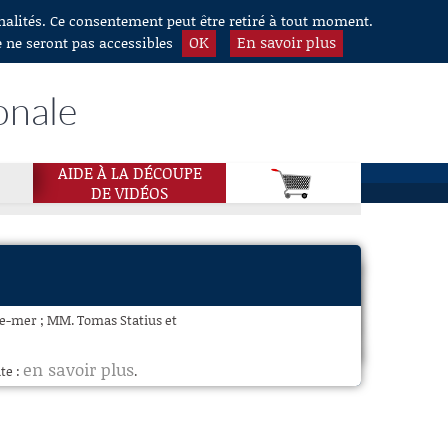
nnalités. Ce consentement peut être retiré à tout moment.
OK
En savoir plus
e ne seront pas accessibles
onale
AIDE À LA DÉCOUPE
DE VIDÉOS
re-mer ; MM. Tomas Statius et
en savoir plus
te :
.