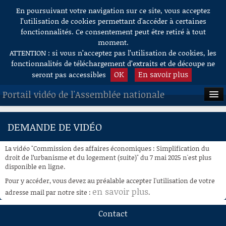
En poursuivant votre navigation sur ce site, vous acceptez
Aller au contenu
l’utilisation de cookies permettant d'accéder à certaines
fonctionnalités. Ce consentement peut être retiré à tout
moment.
ATTENTION : si vous n’acceptez pas l’utilisation de cookies, les
fonctionnalités de téléchargement d’extraits et de découpe ne
OK
En savoir plus
seront pas accessibles
Portail vidéo de l'Assemblée nationale
ACCUEIL
DEMANDE DE VIDÉO
EN DIRECT
La vidéo "Commission des affaires économiques : Simplification du
À LA DEMANDE
droit de l’urbanisme et du logement (suite)" du 7 mai 2025 n'est plus
disponible en ligne.
RECHERCHE
Pour y accéder, vous devez au préalable accepter l'utilisation de votre
en savoir plus
adresse mail par notre site :
.
AIDE À LA DÉCOUPE
DE VIDÉOS
Contact