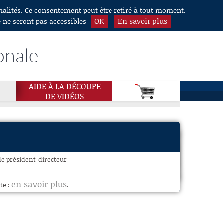
nnalités. Ce consentement peut être retiré à tout moment.
OK
En savoir plus
e ne seront pas accessibles
onale
AIDE À LA DÉCOUPE
DE VIDÉOS
de président-directeur
en savoir plus
te :
.