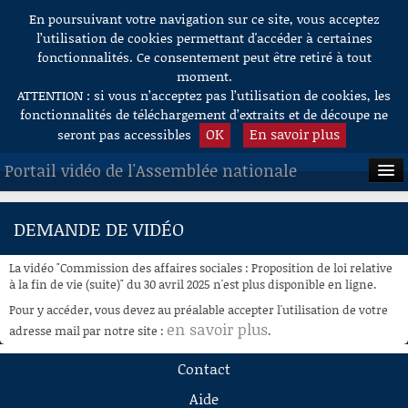
En poursuivant votre navigation sur ce site, vous acceptez
Aller au contenu
l’utilisation de cookies permettant d'accéder à certaines
fonctionnalités. Ce consentement peut être retiré à tout
moment.
ATTENTION : si vous n’acceptez pas l’utilisation de cookies, les
fonctionnalités de téléchargement d’extraits et de découpe ne
OK
En savoir plus
seront pas accessibles
Portail vidéo de l'Assemblée nationale
ACCUEIL
DEMANDE DE VIDÉO
EN DIRECT
La vidéo "Commission des affaires sociales : Proposition de loi relative
À LA DEMANDE
à la fin de vie (suite)" du 30 avril 2025 n'est plus disponible en ligne.
Pour y accéder, vous devez au préalable accepter l'utilisation de votre
RECHERCHE
en savoir plus
adresse mail par notre site :
.
AIDE À LA DÉCOUPE
Contact
DE VIDÉOS
Aide