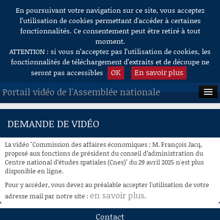
En poursuivant votre navigation sur ce site, vous acceptez
Aller au contenu
l’utilisation de cookies permettant d'accéder à certaines
fonctionnalités. Ce consentement peut être retiré à tout
moment.
ATTENTION : si vous n’acceptez pas l’utilisation de cookies, les
fonctionnalités de téléchargement d’extraits et de découpe ne
OK
En savoir plus
seront pas accessibles
Portail vidéo de l'Assemblée nationale
ACCUEIL
DEMANDE DE VIDÉO
EN DIRECT
La vidéo "Commission des affaires économiques : M. François Jacq,
À LA DEMANDE
proposé aux fonctions de président du conseil d’administration du
Centre national d’études spatiales (Cnes)" du 29 avril 2025 n'est plus
disponible en ligne.
RECHERCHE
Pour y accéder, vous devez au préalable accepter l'utilisation de votre
AIDE À LA DÉCOUPE
en savoir plus
adresse mail par notre site :
.
DE VIDÉOS
Contact