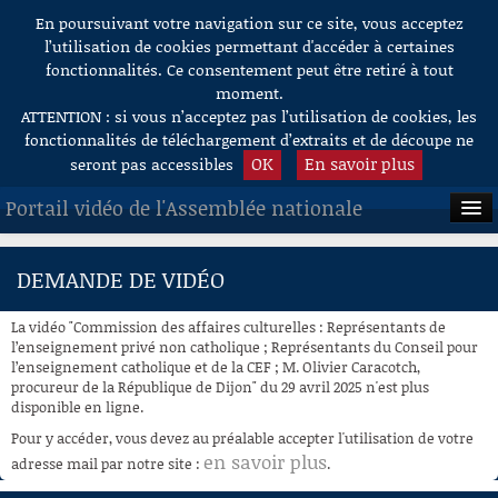
En poursuivant votre navigation sur ce site, vous acceptez
Aller au contenu
l’utilisation de cookies permettant d'accéder à certaines
fonctionnalités. Ce consentement peut être retiré à tout
moment.
ATTENTION : si vous n’acceptez pas l’utilisation de cookies, les
fonctionnalités de téléchargement d’extraits et de découpe ne
OK
En savoir plus
seront pas accessibles
Portail vidéo de l'Assemblée nationale
ACCUEIL
DEMANDE DE VIDÉO
EN DIRECT
La vidéo "Commission des affaires culturelles : Représentants de
À LA DEMANDE
l’enseignement privé non catholique ; Représentants du Conseil pour
l’enseignement catholique et de la CEF ; M. Olivier Caracotch,
procureur de la République de Dijon" du 29 avril 2025 n'est plus
RECHERCHE
disponible en ligne.
AIDE À LA DÉCOUPE
Pour y accéder, vous devez au préalable accepter l'utilisation de votre
DE VIDÉOS
en savoir plus
adresse mail par notre site :
.