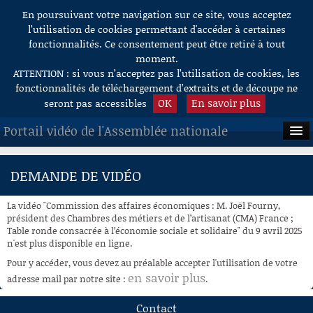
En poursuivant votre navigation sur ce site, vous acceptez
Aller au contenu
l’utilisation de cookies permettant d'accéder à certaines
fonctionnalités. Ce consentement peut être retiré à tout
moment.
ATTENTION : si vous n’acceptez pas l’utilisation de cookies, les
fonctionnalités de téléchargement d’extraits et de découpe ne
OK
En savoir plus
seront pas accessibles
Portail vidéo de l'Assemblée nationale
ACCUEIL
DEMANDE DE VIDÉO
EN DIRECT
La vidéo "Commission des affaires économiques : M. Joël Fourny,
À LA DEMANDE
président des Chambres des métiers et de l’artisanat (CMA) France ;
Table ronde consacrée à l’économie sociale et solidaire" du 9 avril 2025
n'est plus disponible en ligne.
RECHERCHE
Pour y accéder, vous devez au préalable accepter l'utilisation de votre
AIDE À LA DÉCOUPE
en savoir plus
adresse mail par notre site :
.
DE VIDÉOS
Contact