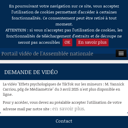
En poursuivant votre navigation sur ce site, vous acceptez
Aller au contenu
l’utilisation de cookies permettant d'accéder à certaines
fonctionnalités. Ce consentement peut être retiré à tout
moment.
ATTENTION : si vous n’acceptez pas l’utilisation de cookies, les
fonctionnalités de téléchargement d’extraits et de découpe ne
OK
En savoir plus
seront pas accessibles
Portail vidéo de l'Assemblée nationale
ACCUEIL
DEMANDE DE VIDÉO
EN DIRECT
La vidéo "Effets psychologiques de TikTok sur les mineurs : M. Yannick
À LA DEMANDE
Carriou, pdg de Médiamétrie" du 3 avril 2025 n'est plus disponible en
ligne.
RECHERCHE
Pour y accéder, vous devez au préalable accepter l'utilisation de votre
en savoir plus
adresse mail par notre site :
.
AIDE À LA DÉCOUPE
DE VIDÉOS
Contact