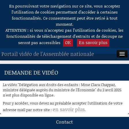
En poursuivant votre navigation sur ce site, vous acceptez
Aller au contenu
l’utilisation de cookies permettant d'accéder à certaines
fonctionnalités. Ce consentement peut être retiré à tout
moment.
ATTENTION : si vous n’acceptez pas l’utilisation de cookies, les
fonctionnalités de téléchargement d’extraits et de découpe ne
OK
En savoir plus
seront pas accessibles
Portail vidéo de l'Assemblée nationale
ACCUEIL
DEMANDE DE VIDÉO
EN DIRECT
La vidéo "Délégation aux droits des enfants : Mme Clara Chappaz,
À LA DEMANDE
ministre déléguée auprès du ministre de l'Économie" du 2 avril 2025
n'est plus disponible en ligne.
RECHERCHE
Pour y accéder, vous devez au préalable accepter l'utilisation de votre
en savoir plus
adresse mail par notre site :
.
AIDE À LA DÉCOUPE
DE VIDÉOS
Contact