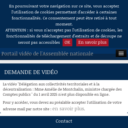
En poursuivant votre navigation sur ce site, vous acceptez
Aller au contenu
l’utilisation de cookies permettant d'accéder à certaines
fonctionnalités. Ce consentement peut être retiré à tout
moment.
ATTENTION : si vous n’acceptez pas l’utilisation de cookies, les
fonctionnalités de téléchargement d’extraits et de découpe ne
OK
En savoir plus
seront pas accessibles
Portail vidéo de l'Assemblée nationale
ACCUEIL
DEMANDE DE VIDÉO
EN DIRECT
La vidéo "Délégation aux collectivités territoriales et à la
À LA DEMANDE
décentralisation : Mme Amélie de Montchalin, ministre chargée des
Comptes publics " du 1 avril 2025 n'est plus disponible en ligne.
RECHERCHE
Pour y accéder, vous devez au préalable accepter l'utilisation de votre
en savoir plus
adresse mail par notre site :
.
AIDE À LA DÉCOUPE
DE VIDÉOS
Contact