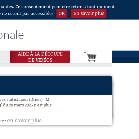
nnalités. Ce consentement peut être retiré à tout moment.
OK
En savoir plus
e ne seront pas accessibles
onale
AIDE À LA DÉCOUPE
DE VIDÉOS
es statistiques (Drees) ; M.
" du 20 mars 2025 n'est plus
en savoir plus
te :
.