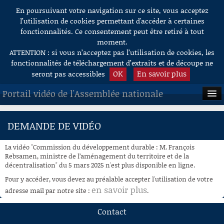
En poursuivant votre navigation sur ce site, vous acceptez
Aller au contenu
l’utilisation de cookies permettant d'accéder à certaines
fonctionnalités. Ce consentement peut être retiré à tout
moment.
ATTENTION : si vous n’acceptez pas l’utilisation de cookies, les
fonctionnalités de téléchargement d’extraits et de découpe ne
OK
En savoir plus
seront pas accessibles
Portail vidéo de l'Assemblée nationale
ACCUEIL
DEMANDE DE VIDÉO
EN DIRECT
La vidéo "Commission du développement durable : M. François
À LA DEMANDE
Rebsamen, ministre de l’aménagement du territoire et de la
décentralisation" du 5 mars 2025 n'est plus disponible en ligne.
RECHERCHE
Pour y accéder, vous devez au préalable accepter l'utilisation de votre
en savoir plus
adresse mail par notre site :
.
AIDE À LA DÉCOUPE
DE VIDÉOS
Contact