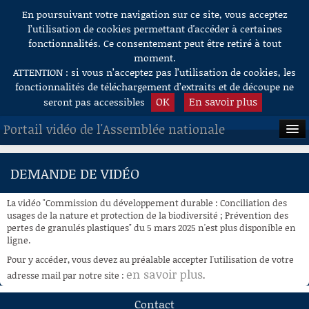
En poursuivant votre navigation sur ce site, vous acceptez
Aller au contenu
l’utilisation de cookies permettant d'accéder à certaines
fonctionnalités. Ce consentement peut être retiré à tout
moment.
ATTENTION : si vous n’acceptez pas l’utilisation de cookies, les
fonctionnalités de téléchargement d’extraits et de découpe ne
OK
En savoir plus
seront pas accessibles
Portail vidéo de l'Assemblée nationale
ACCUEIL
DEMANDE DE VIDÉO
EN DIRECT
La vidéo "Commission du développement durable : Conciliation des
À LA DEMANDE
usages de la nature et protection de la biodiversité ; Prévention des
pertes de granulés plastiques" du 5 mars 2025 n'est plus disponible en
ligne.
RECHERCHE
Pour y accéder, vous devez au préalable accepter l'utilisation de votre
AIDE À LA DÉCOUPE
en savoir plus
adresse mail par notre site :
.
DE VIDÉOS
Contact