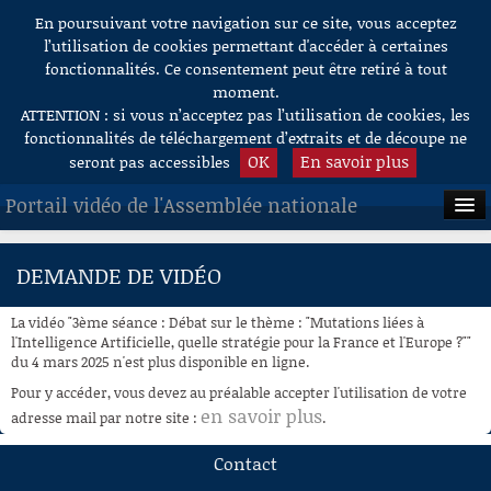
En poursuivant votre navigation sur ce site, vous acceptez
Aller au contenu
l’utilisation de cookies permettant d'accéder à certaines
fonctionnalités. Ce consentement peut être retiré à tout
moment.
ATTENTION : si vous n’acceptez pas l’utilisation de cookies, les
fonctionnalités de téléchargement d’extraits et de découpe ne
OK
En savoir plus
seront pas accessibles
Portail vidéo de l'Assemblée nationale
ACCUEIL
DEMANDE DE VIDÉO
EN DIRECT
La vidéo "3ème séance : Débat sur le thème : "Mutations liées à
À LA DEMANDE
l'Intelligence Artificielle, quelle stratégie pour la France et l'Europe ?""
du 4 mars 2025 n'est plus disponible en ligne.
RECHERCHE
Pour y accéder, vous devez au préalable accepter l'utilisation de votre
en savoir plus
adresse mail par notre site :
.
AIDE À LA DÉCOUPE
DE VIDÉOS
Contact