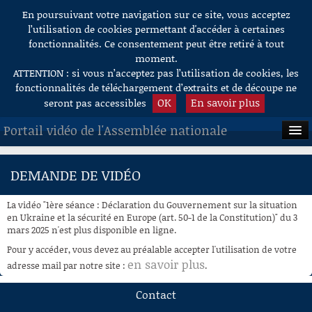
En poursuivant votre navigation sur ce site, vous acceptez
Aller au contenu
l’utilisation de cookies permettant d'accéder à certaines
fonctionnalités. Ce consentement peut être retiré à tout
moment.
ATTENTION : si vous n’acceptez pas l’utilisation de cookies, les
fonctionnalités de téléchargement d’extraits et de découpe ne
OK
En savoir plus
seront pas accessibles
Portail vidéo de l'Assemblée nationale
ACCUEIL
DEMANDE DE VIDÉO
EN DIRECT
La vidéo "1ère séance : Déclaration du Gouvernement sur la situation
À LA DEMANDE
en Ukraine et la sécurité en Europe (art. 50-1 de la Constitution)" du 3
mars 2025 n'est plus disponible en ligne.
RECHERCHE
Pour y accéder, vous devez au préalable accepter l'utilisation de votre
en savoir plus
adresse mail par notre site :
.
AIDE À LA DÉCOUPE
DE VIDÉOS
Contact