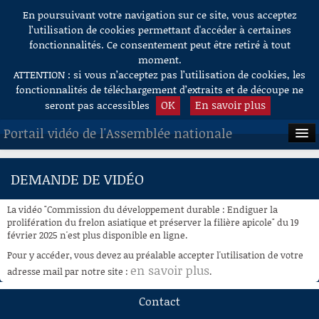
En poursuivant votre navigation sur ce site, vous acceptez
Aller au contenu
l’utilisation de cookies permettant d'accéder à certaines
fonctionnalités. Ce consentement peut être retiré à tout
moment.
ATTENTION : si vous n’acceptez pas l’utilisation de cookies, les
fonctionnalités de téléchargement d’extraits et de découpe ne
OK
En savoir plus
seront pas accessibles
Portail vidéo de l'Assemblée nationale
ACCUEIL
DEMANDE DE VIDÉO
EN DIRECT
La vidéo "Commission du développement durable : Endiguer la
À LA DEMANDE
prolifération du frelon asiatique et préserver la filière apicole" du 19
février 2025 n'est plus disponible en ligne.
RECHERCHE
Pour y accéder, vous devez au préalable accepter l'utilisation de votre
en savoir plus
adresse mail par notre site :
.
AIDE À LA DÉCOUPE
DE VIDÉOS
Contact