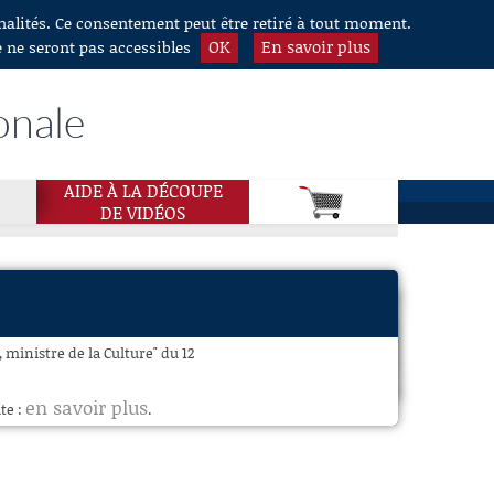
nnalités. Ce consentement peut être retiré à tout moment.
OK
En savoir plus
e ne seront pas accessibles
onale
AIDE À LA DÉCOUPE
DE VIDÉOS
 ministre de la Culture" du 12
en savoir plus
te :
.