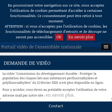
En poursuivant votre navigation sur ce site, vous acceptez
Aller au contenu
l’utilisation de cookies permettant d'accéder à certaines
fonctionnalités. Ce consentement peut être retiré à tout
moment.
ATTENTION : si vous n’acceptez pas l’utilisation de cookies, les
fonctionnalités de téléchargement d’extraits et de découpe ne
OK
En savoir plus
seront pas accessibles
Portail vidéo de l'Assemblée nationale
ACCUEIL
DEMANDE DE VIDÉO
EN DIRECT
La vidéo "Commission du développement durable : Protéger la
À LA DEMANDE
population des risques liés aux substances perfluoroalkylées et
polyfluoroalkylées" du 12 février 2025 n'est plus disponible en ligne.
RECHERCHE
Pour y accéder, vous devez au préalable accepter l'utilisation de votre
en savoir plus
adresse mail par notre site :
.
AIDE À LA DÉCOUPE
DE VIDÉOS
Contact