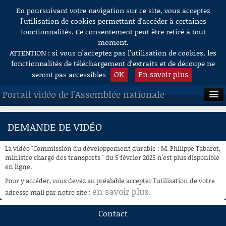
En poursuivant votre navigation sur ce site, vous acceptez
Aller au contenu
l’utilisation de cookies permettant d'accéder à certaines
fonctionnalités. Ce consentement peut être retiré à tout
moment.
ATTENTION : si vous n’acceptez pas l’utilisation de cookies, les
fonctionnalités de téléchargement d’extraits et de découpe ne
OK
En savoir plus
seront pas accessibles
Portail vidéo de l'Assemblée nationale
ACCUEIL
DEMANDE DE VIDÉO
EN DIRECT
La vidéo "Commission du développement durable : M. Philippe Tabarot,
À LA DEMANDE
ministre chargé des transports " du 5 février 2025 n'est plus disponible
en ligne.
RECHERCHE
Pour y accéder, vous devez au préalable accepter l'utilisation de votre
en savoir plus
adresse mail par notre site :
.
AIDE À LA DÉCOUPE
DE VIDÉOS
Contact