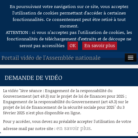
En poursuivant votre navigation sur ce site, vous acceptez
Aller au contenu
l’utilisation de cookies permettant d'accéder à certaines
fonctionnalités. Ce consentement peut être retiré à tout
moment.
ATTENTION : si vous n’acceptez pas l’utilisation de cookies, les
fonctionnalités de téléchargement d’extraits et de découpe ne
OK
En savoir plus
seront pas accessibles
Portail vidéo de l'Assemblée nationale
ACCUEIL
DEMANDE DE VIDÉO
EN DIRECT
La vidéo "1ère séance : Engagement de la responsabilité du
À LA DEMANDE
Gouvernement (art 49.3) sur le projet de loi de finances pour 2025 ;
Engagement de la responsabilité du Gouvernement (art 49.3) sur le
projet de loi de financement de la sécurité sociale pour 2025" du 3
RECHERCHE
février 2025 n'est plus disponible en ligne.
AIDE À LA DÉCOUPE
Pour y accéder, vous devez au préalable accepter l'utilisation de votre
DE VIDÉOS
en savoir plus
adresse mail par notre site :
.