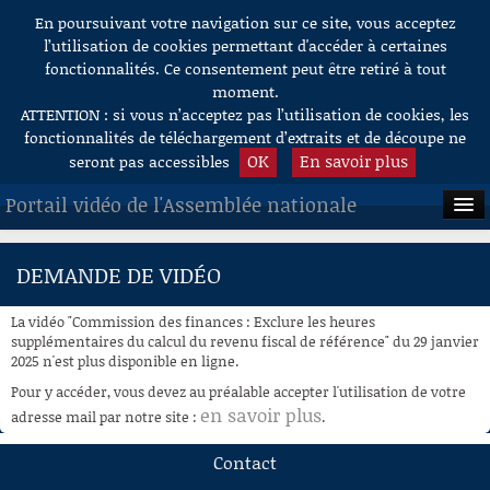
En poursuivant votre navigation sur ce site, vous acceptez
Aller au contenu
l’utilisation de cookies permettant d'accéder à certaines
fonctionnalités. Ce consentement peut être retiré à tout
moment.
ATTENTION : si vous n’acceptez pas l’utilisation de cookies, les
fonctionnalités de téléchargement d’extraits et de découpe ne
OK
En savoir plus
seront pas accessibles
Portail vidéo de l'Assemblée nationale
ACCUEIL
DEMANDE DE VIDÉO
EN DIRECT
La vidéo "Commission des finances : Exclure les heures
À LA DEMANDE
supplémentaires du calcul du revenu fiscal de référence" du 29 janvier
2025 n'est plus disponible en ligne.
RECHERCHE
Pour y accéder, vous devez au préalable accepter l'utilisation de votre
en savoir plus
adresse mail par notre site :
.
AIDE À LA DÉCOUPE
DE VIDÉOS
Contact