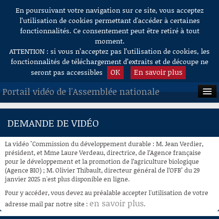
En poursuivant votre navigation sur ce site, vous acceptez
Aller au contenu
l’utilisation de cookies permettant d'accéder à certaines
fonctionnalités. Ce consentement peut être retiré à tout
moment.
ATTENTION : si vous n’acceptez pas l’utilisation de cookies, les
fonctionnalités de téléchargement d’extraits et de découpe ne
OK
En savoir plus
seront pas accessibles
Portail vidéo de l'Assemblée nationale
ACCUEIL
DEMANDE DE VIDÉO
EN DIRECT
La vidéo "Commission du développement durable : M. Jean Verdier,
À LA DEMANDE
président, et Mme Laure Verdeau, directrice, de l’Agence française
pour le développement et la promotion de l’agriculture biologique
(Agence BIO) ; M. Olivier Thibault, directeur général de l’OFB" du 29
RECHERCHE
janvier 2025 n'est plus disponible en ligne.
AIDE À LA DÉCOUPE
Pour y accéder, vous devez au préalable accepter l'utilisation de votre
DE VIDÉOS
en savoir plus
adresse mail par notre site :
.