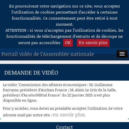
En poursuivant votre navigation sur ce site, vous acceptez
Aller au contenu
l’utilisation de cookies permettant d'accéder à certaines
fonctionnalités. Ce consentement peut être retiré à tout
moment.
ATTENTION : si vous n’acceptez pas l’utilisation de cookies, les
fonctionnalités de téléchargement d’extraits et de découpe ne
OK
En savoir plus
seront pas accessibles
Portail vidéo de l'Assemblée nationale
ACCUEIL
DEMANDE DE VIDÉO
EN DIRECT
La vidéo "Commission des affaires économiques : M. Guillaume
À LA DEMANDE
Darrasse, président d’Auchan France ; M. Alain Le Grix de la Salle,
président d’ArcelorMittal France" du 22 janvier 2025 n'est plus
disponible en ligne.
RECHERCHE
Pour y accéder, vous devez au préalable accepter l'utilisation de votre
AIDE À LA DÉCOUPE
en savoir plus
adresse mail par notre site :
.
DE VIDÉOS
Contact