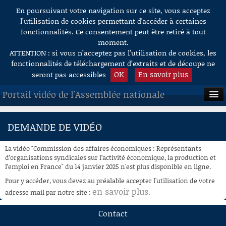
En poursuivant votre navigation sur ce site, vous acceptez
Aller au contenu
l’utilisation de cookies permettant d'accéder à certaines
fonctionnalités. Ce consentement peut être retiré à tout
moment.
ATTENTION : si vous n’acceptez pas l’utilisation de cookies, les
fonctionnalités de téléchargement d’extraits et de découpe ne
OK
En savoir plus
seront pas accessibles
Portail vidéo de l'Assemblée nationale
ACCUEIL
DEMANDE DE VIDÉO
EN DIRECT
La vidéo "Commission des affaires économiques : Représentants
À LA DEMANDE
d’organisations syndicales sur l’activité économique, la production et
l’emploi en France" du 14 janvier 2025 n'est plus disponible en ligne.
RECHERCHE
Pour y accéder, vous devez au préalable accepter l'utilisation de votre
en savoir plus
adresse mail par notre site :
.
AIDE À LA DÉCOUPE
DE VIDÉOS
Contact