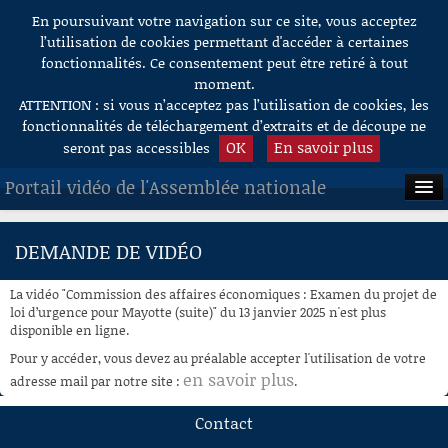
En poursuivant votre navigation sur ce site, vous acceptez
Aller au contenu
l’utilisation de cookies permettant d'accéder à certaines
fonctionnalités. Ce consentement peut être retiré à tout
moment.
ATTENTION : si vous n’acceptez pas l’utilisation de cookies, les
fonctionnalités de téléchargement d’extraits et de découpe ne
OK
En savoir plus
seront pas accessibles
Portail vidéo de l'Assemblée nationale
ACCUEIL
DEMANDE DE VIDÉO
EN DIRECT
La vidéo "Commission des affaires économiques : Examen du projet de
À LA DEMANDE
loi d’urgence pour Mayotte (suite)" du 13 janvier 2025 n'est plus
disponible en ligne.
RECHERCHE
Pour y accéder, vous devez au préalable accepter l'utilisation de votre
en savoir plus
adresse mail par notre site :
.
AIDE À LA DÉCOUPE
DE VIDÉOS
Contact