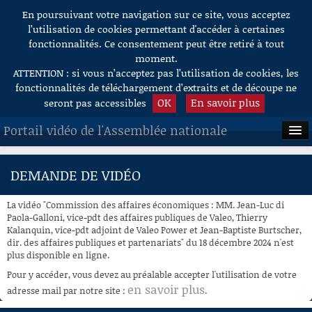
En poursuivant votre navigation sur ce site, vous acceptez
Aller au contenu
l’utilisation de cookies permettant d'accéder à certaines
fonctionnalités. Ce consentement peut être retiré à tout
moment.
ATTENTION : si vous n’acceptez pas l’utilisation de cookies, les
fonctionnalités de téléchargement d’extraits et de découpe ne
OK
En savoir plus
seront pas accessibles
Portail vidéo de l'Assemblée nationale
ACCUEIL
DEMANDE DE VIDÉO
EN DIRECT
La vidéo "Commission des affaires économiques : MM. Jean-Luc di
À LA DEMANDE
Paola-Galloni, vice-pdt des affaires publiques de Valeo, Thierry
Kalanquin, vice-pdt adjoint de Valeo Power et Jean-Baptiste Burtscher,
dir. des affaires publiques et partenariats" du 18 décembre 2024 n'est
RECHERCHE
plus disponible en ligne.
AIDE À LA DÉCOUPE
Pour y accéder, vous devez au préalable accepter l'utilisation de votre
DE VIDÉOS
en savoir plus
adresse mail par notre site :
.